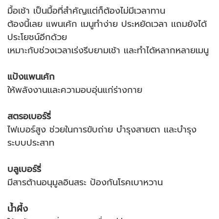
มื้อเช้า เป็นมื้อที่สำคัญเเต่ก็ต้องไม่มีเวลาทาน
ต้องนี้เลย แพนเค้ก เมนูทำง่าย ประหยัดเวลา เเถมยังได้
ประโยชน์อีกด้วย
เหมาะกับช่วงเวลาเร่งรีบยามเช้า เเละทำได้หลากหลายเมนู
แป้งแพนเค้ก
ให้พลังงานเเละความอบอุ่นแก่ร่างกาย
สตรอเบอร์รี่
ไฟเบอร์สูง ช่วยในการขับถ่าย บำรุงสายตา เเละบำรุง
ระบบประสาท
บลูเบอร์รี่
มีสารต้านอนุมูลอินสระ ป้องกันโรคเบาหวาน
น้ำผึ้ง