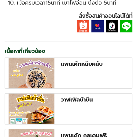
เมื่อครบเวลา15นาที เบาไฟอ่อน นึ่งต่อ 5นาที
สั่งซื้อสินค้าออนไลน์ได้ที่
เนื้อหาที่เกี่ยวข้อง
แพนเค้กหนึบหนับ
วาฟเฟิลบ้าบิ่น
แพนเค้ก กลูเตนฟรี