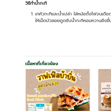
วิธีทำน้ำกะทิ
เทหัวกะทิและน้ำเปล่า ใส่หม้อตั้งไฟจนเดื
ให้เม็ดบัวลอยดูดซับน้ำกะทิหอมหวานยิ่งข
เนื้อหาที่เกี่ยวข้อง