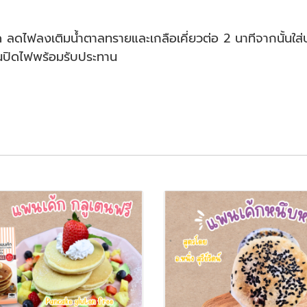
อด ลดไฟลงเติมน้ำตาลทรายและเกลือเคี่ยวต่อ 2 นาทีจากนั้นใส่
ึ้นปิดไฟพร้อมรับประทาน