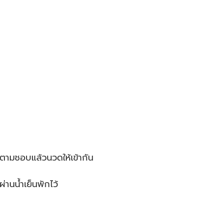
ีตามชอบแล้วนวดให้เข้ากัน
่านน้ำเย็นพักไว้