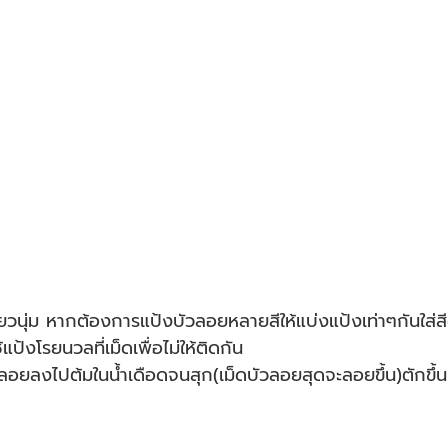
ยวนุ่ม หากต้องการแป้งบัวลอยหลายสีให้แบ่งแป้งเท่าๆกันใส่ส
้งโรยนวลที่เม็ดเพื่อไม่ให้ติดกัน
ลอยลงไปต้มในน้ำเดือดจนสุก(เม็ดบัวลอยสุดจะลอยขึ้น)ตักขึ้นผ